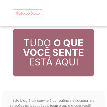
TUDO
O QUE
VOCÊ SENTE
ESTÁ AQUI
Este blog é um convite à consciência emocional e a
relações mais saudáveis (com o outro e com você).