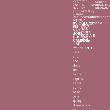
SEMPRE
50 –
Imprensa
ORIENTA
401 –
(12)
MÉDICA.
Sala
3018-
Blog
203
7434
|Parque
Contato
Res.
contato@leticiadeoli
Aquarius
PSICÓLOGA
Protocolo
SIGA
EM
NAS
SÃO
REDES
JOSÉ
SOCIAIS
DOS
CAMPOS
– SP
IMPORTANTE:
Este
site
não
deve,
de
forma
alguma,
servir
como
base
para
qualquer
diagnóstico
ou