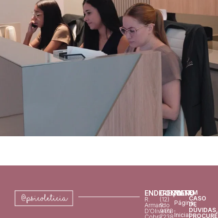
ENDEREÇO
CONTATO
MENU
EM
CASO
R.
(12)
Página
DE
Armando
9
DÚVIDAS,
D’Oliveira
9178-
Inicial
PROCURE
Cobra,
7238