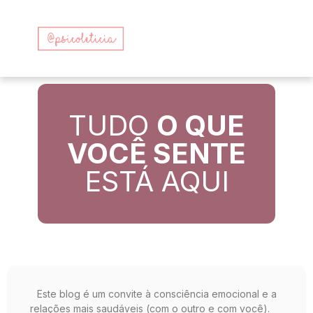
TUDO
O QUE
VOCÊ SENTE
ESTÁ AQUI
Este blog é um convite à consciência emocional e a
relações mais saudáveis (com o outro e com você).