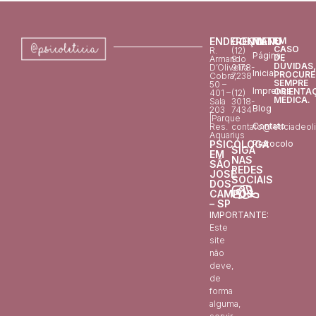
ENDEREÇO
CONTATO
MENU
EM
CASO
R.
(12)
Página
DE
Armando
9
DÚVIDAS,
D’Oliveira
9178-
Inicial
PROCURE
Cobra,
7238
SEMPRE
50 –
Imprensa
ORIENTA
401 –
(12)
MÉDICA.
Sala
3018-
Blog
203
7434
|Parque
Contato
Res.
contato@leticiadeoli
Aquarius
PSICÓLOGA
Protocolo
SIGA
EM
NAS
SÃO
REDES
JOSÉ
SOCIAIS
DOS
CAMPOS
– SP
IMPORTANTE:
Este
site
não
deve,
de
forma
alguma,