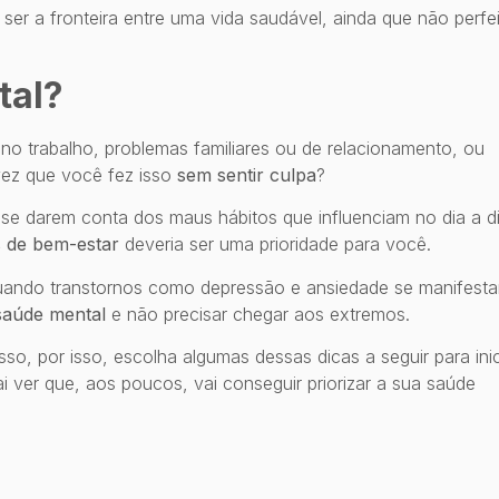
ser a fronteira entre uma vida saudável, ainda que não perfei
tal?
o trabalho, problemas familiares ou de relacionamento, ou
 vez que você fez isso
sem sentir culpa
?
e darem conta dos maus hábitos que influenciam no dia a di
s de bem-estar
deveria ser uma prioridade para você.
uando transtornos como depressão e ansiedade se manifest
saúde mental
e não precisar chegar aos extremos.
asso, por isso, escolha algumas dessas dicas a seguir para inic
ver que, aos poucos, vai conseguir priorizar a sua saúde