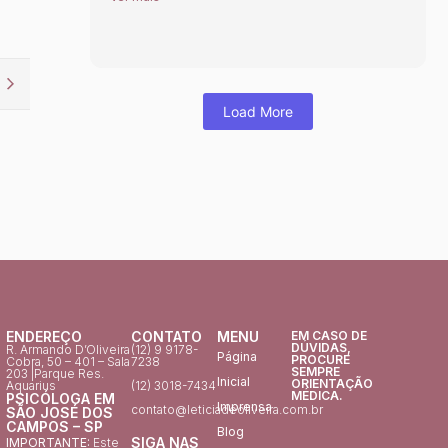
Load More
ENDEREÇO
CONTATO
MENU
EM CASO DE
DÚVIDAS,
R. Armando D’Oliveira
(12) 9 9178-
Página
PROCURE
Cobra, 50 – 401 – Sala
7238
SEMPRE
203 |Parque Res.
Inicial
ORIENTAÇÃO
Aquarius
(12) 3018-7434
MÉDICA.
PSICÓLOGA EM
Imprensa
contato@leticiadeoliveira.com.br
SÃO JOSÉ DOS
CAMPOS – SP
Blog
SIGA NAS
IMPORTANTE:
Este