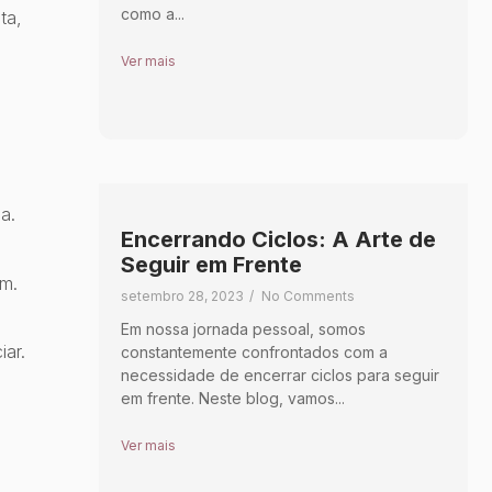
como a...
ta,
Ver mais
a.
Encerrando Ciclos: A Arte de
Seguir em Frente
am.
setembro 28, 2023
/
No Comments
Em nossa jornada pessoal, somos
iar.
constantemente confrontados com a
necessidade de encerrar ciclos para seguir
em frente. Neste blog, vamos...
Ver mais