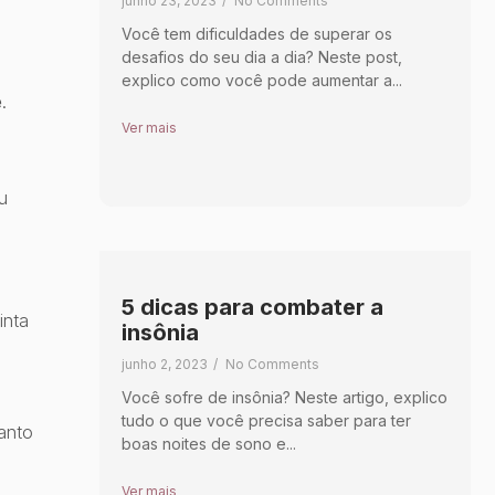
junho 23, 2023
/
No Comments
Você tem dificuldades de superar os
desafios do seu dia a dia? Neste post,
explico como você pode aumentar a...
e
.
Ver mais
u
5 dicas para combater a
inta
insônia
junho 2, 2023
/
No Comments
Você sofre de insônia? Neste artigo, explico
tudo o que você precisa saber para ter
anto
boas noites de sono e...
Ver mais